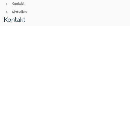
Kontakt
Aktuelles
Kontakt
Mittelschule 23 Linz
s401232@schule-ooe.at
s401232@schule-ooe.at
+43 732 301658
Ebelsberger Schloßweg 26
4030 Linz
Austria
Anmelden
Anmeldung mit EduPage-Konto
Benutzernamen oder Passwort vergessen
Barrierefreie Einstellungen
Powered by
aSc EduPage