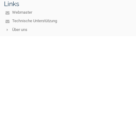
Links
Webmaster
Technische Unterstützung
Über uns
Kontakt
Aktuelles
Kontakt
Mittelschule 23 Linz
s401232@schule-ooe.at
s401232@schule-ooe.at
+43 732 301658
Ebelsberger Schloßweg 26
4030 Linz
Austria
Anmelden
Anmeldung mit EduPage-Konto